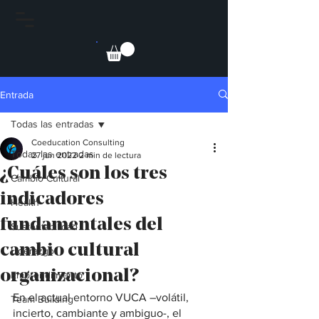
Entrada
Todas las entradas
Coeducation Consulting
Todas las entradas
27 jun 2022
2 min de lectura
¿Cuáles son los tres
Cambio Cultural
indicadores
Health
fundamentales del
Sustentabilidad
cambio cultural
Liderazgo
organizacional?
Emprendimiento
En el actual entorno VUCA –volátil, 
Team Building
incierto, cambiante y ambiguo-, el 