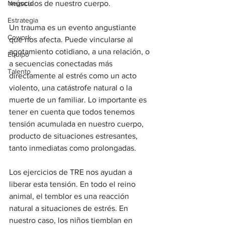
Negocio
músculos de nuestro cuerpo. 
Estrategia
Un trauma es un evento angustiante 
Cowork
que nos afecta. Puede vincularse al 
agotamiento cotidiano, a una relación, o 
Equipo
a secuencias conectadas más 
Talento
directamente al estrés como un acto 
violento, una catástrofe natural o la 
muerte de un familiar. Lo importante es 
tener en cuenta que todos tenemos 
tensión acumulada en nuestro cuerpo, 
producto de situaciones estresantes, 
tanto inmediatas como prolongadas. 
Los ejercicios de TRE nos ayudan a 
liberar esta tensión. En todo el reino 
animal, el temblor es una reacción 
natural a situaciones de estrés. En 
nuestro caso, los niños tiemblan en 