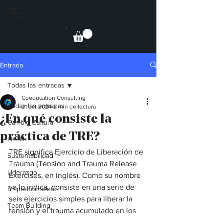
Entrada
Todas las entradas
Coeducation Consulting
Todas las entradas
21 oct 2024
2 min de lectura
¿En qué consiste la
Cambio Cultural
práctica de TRE?
Health
TRE significa Ejercicio de Liberación de 
Sustentabilidad
Trauma (Tension and Trauma Release 
Liderazgo
Exercises, en inglés). Como su nombre 
ya lo indica, consiste en una serie de 
Emprendimiento
seis ejercicios simples para liberar la 
Team Building
tensión y el trauma acumulado en los 