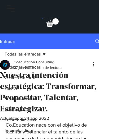
Entrada
Todas las entradas
Coeducation Consulting
Todas las entradas
27 jun 2022
2 min de lectura
Nuestra intención
Cambio Cultural
estratégica: Transformar,
Health
Propositar, Talentar,
Sustentabilidad
Estrategizar.
Liderazgo
Actualizado:
24 ago 2022
Emprendimiento
Co.Education nace con el objetivo de 
Team Building
facilitar y potenciar el talento de las 
personas y de las comunidades en las 