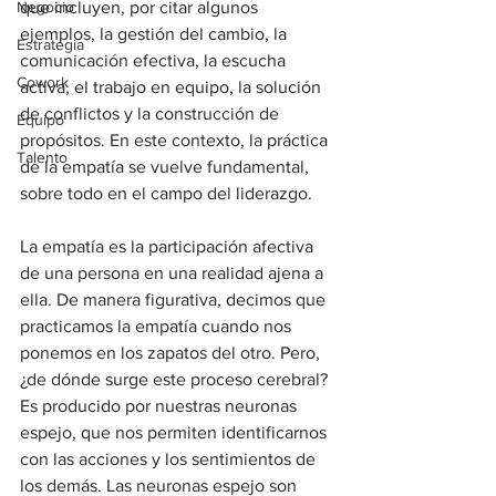
Negocio
que incluyen, por citar algunos 
ejemplos, la gestión del cambio, la 
Estrategia
comunicación efectiva, la escucha 
Cowork
activa, el trabajo en equipo, la solución 
de conflictos y la construcción de 
Equipo
propósitos. En este contexto, la práctica 
Talento
de la empatía se vuelve fundamental, 
sobre todo en el campo del liderazgo. 
La empatía es la participación afectiva 
de una persona en una realidad ajena a 
ella. De manera figurativa, decimos que 
practicamos la empatía cuando nos 
ponemos en los zapatos del otro. Pero, 
¿de dónde surge este proceso cerebral? 
Es producido por nuestras neuronas 
espejo, que nos permiten identificarnos 
con las acciones y los sentimientos de 
los demás. Las neuronas espejo son 