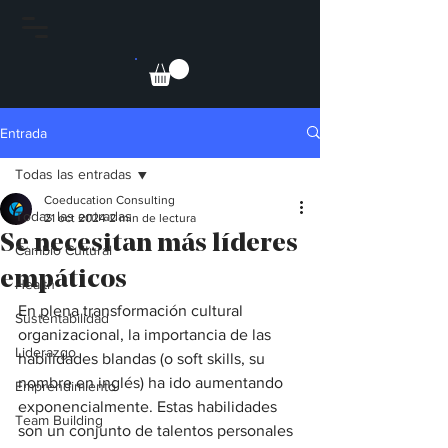
Entrada
Todas las entradas
Coeducation Consulting
Todas las entradas
21 oct 2024
2 min de lectura
Se necesitan más líderes
Cambio Cultural
empáticos
Health
En plena transformación cultural 
Sustentabilidad
organizacional, la importancia de las 
Liderazgo
habilidades blandas (o soft skills, su 
nombre en inglés) ha ido aumentando 
Emprendimiento
exponencialmente. Estas habilidades 
Team Building
son un conjunto de talentos personales 