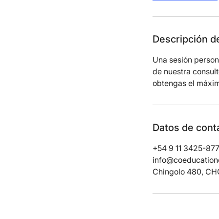
n
Descripción de
Una sesión persona
de nuestra consult
obtengas el máxim
Datos de cont
+54 9 11 3425-87
info@coeducation
Chingolo 480, CHQ