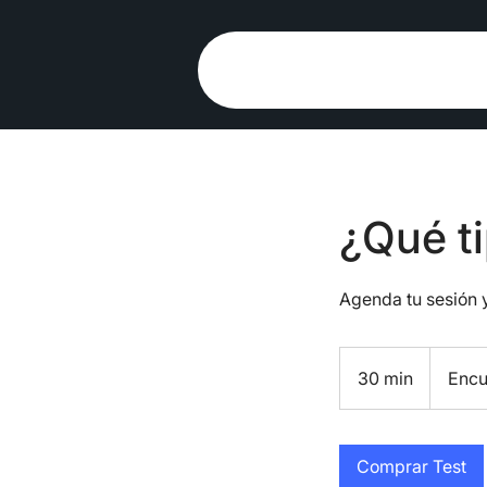
¿Qué t
Agenda tu sesión y
30 min
3
Encu
0
m
Comprar Test
i