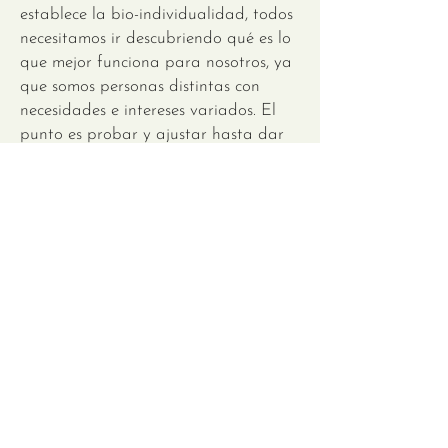
establece la bio-individualidad, todos
necesitamos ir descubriendo qué es lo
que mejor funciona para nosotros, ya
que somos personas distintas con
necesidades e intereses variados. El
punto es probar y ajustar hasta dar
con las decisiones que cada uno
necesita tomar para poder aplicar el
Principio de Pareto a su bienestar.
Leer más
Liderazgo
Se necesitan más líderes
empáticos