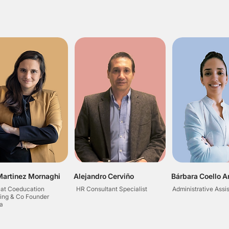
Martinez Mornaghi
Alejandro Cerviño
Bárbara Coello A
 at Coeducation
HR Consultant Specialist
Administrative Assi
ing & Co Founder
a