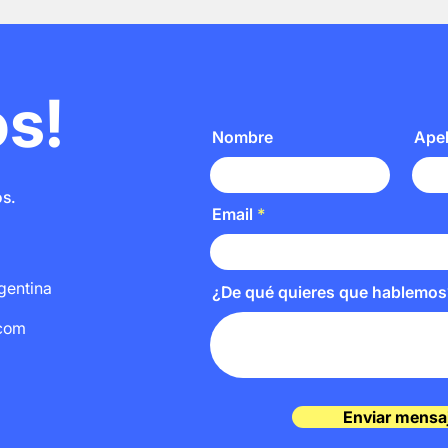
s!
Nombre
Apel
os.
Email
gentina
¿De qué quieres que hablemos
.com
Enviar mensa