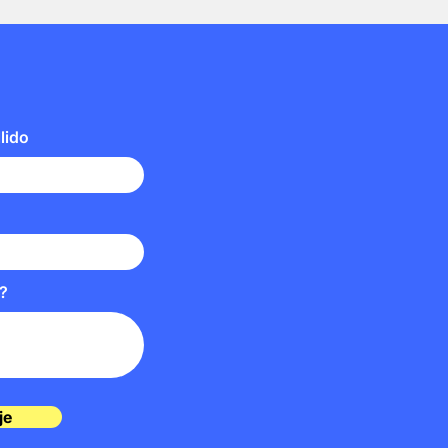
lido
?
je