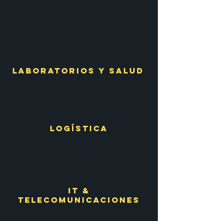
Laboratorios
y salud
logística
IT &
telecomunicaciones