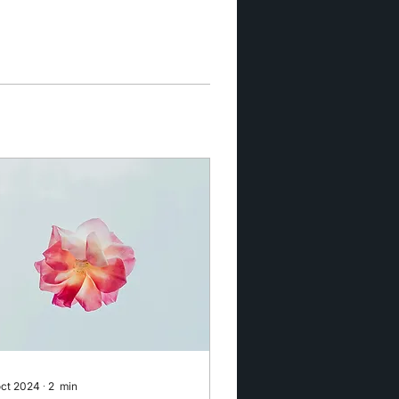
oct 2024
∙
2
min