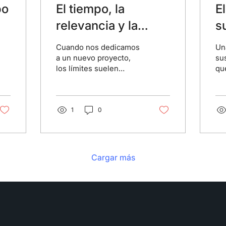
po
El tiempo, la
E
relevancia y la
s
constancia, tres
l
Cuando nos dedicamos
Un
claves para
a un nuevo proyecto,
su
los límites suelen
qu
emprender
depender de que uno
mú
mismo los ponga, ya
la
que siempre va a haber
pr
algo más para...
1
0
des
Cargar más