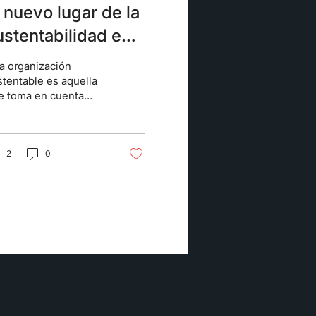
l nuevo lugar de la
ustentabilidad en
as organizaciones
a organización
stentable es aquella
e toma en cuenta
ltiples aspectos para
 elaboración de sus
oductos, que van
de el...
2
0