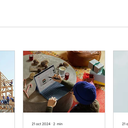
21 oct 2024
∙
2
min
21 