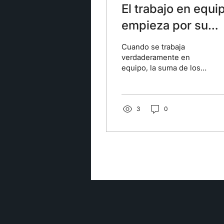
El trabajo en equi
empieza por su
armado
Cuando se trabaja
verdaderamente en
equipo, la suma de los
talentos potencia
exponencialmente los
resultados que se
obtienen. Es por eso...
3
0