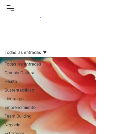
Reflexiones
Todas las entradas
Todas las entradas
Cambio Cultural
Health
Sustentabilidad
Liderazgo
Emprendimiento
Team Building
Negocio
Estrategia