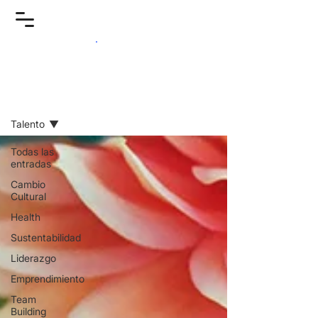
Reflexiones
Talento
Todas las
entradas
Cambio
Cultural
Health
Sustentabilidad
Liderazgo
Emprendimiento
Team
Building