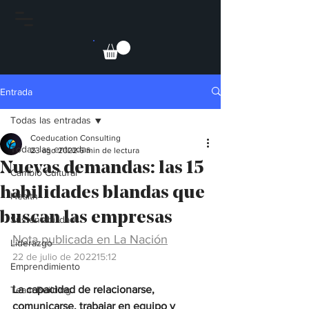
Entrada
Todas las entradas
Coeducation Consulting
Todas las entradas
23 ago 2022
6 min de lectura
Nuevas demandas: las 15
Cambio Cultural
habilidades blandas que
Health
buscan las empresas
Sustentabilidad
Nota publicada en La Nación
Liderazgo
22 de julio de 202215:12 
Emprendimiento
La capacidad de relacionarse, 
Team Building
comunicarse, trabajar en equipo y 